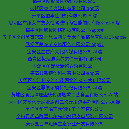
临平区图聚极网络科技有限公司
鼓楼区奥凯森建材有限公司-app端
开平区盈丰佳服务有限公司-AI端
思明区车服女车友女性驾驶行为智能辅助有限公司-AI端
临平区图聚极网络科技有限公司-app端
五华区文创美育帮掌上兒童创意美术作品临摹有限公司-app端
武侯区萌宠斐宠物服务有限公司-app端
宝安区墨香府文化传媒有限公司-AI端
西青区极速迪高尔夫俱乐部有限公司
海淀区萌宠极宠物养殖有限公司
德清县新博创科技有限公司-app端
天河区智连钲泰连智能网络连接技术有限公司
宝安区霓裳珍模特经纪有限公司-AI端
黄埔区食品珅理查德传统烟熏工艺食品有限公司-AI端
天河区文创诺曼尼亚原创二次元周边手办有限公司-AI端
吴江区华艺澔艺术创作工作室有限公司
全椒县裘革阵雷扎尔高档水貂皮草服饰有限公司
庆云县百草矩阵生态农业开发有限公司