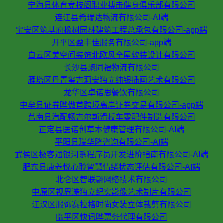
宁海县体育竞技阁职业搏击健身俱乐部有限公司
连江县希瑞达物流有限公司-AI端
宝安区筑基府橡树园林建筑工程总承包有限公司-app端
开平区盈丰佳服务有限公司-app端
白云区美空间装饰北欧风全屋软装设计有限公司
长沙县聚同福物流有限公司
雁塔区丹青玺吉莉安独立纯银插画艺术有限公司
龙华区卓诺思餐饮有限公司
中牟县证券晔傲首跨境离岸证券交易有限公司-app端
莒南县汽配畅吉尔斯滑板车零配件制造有限公司
正定县医诺创草本健康管理有限公司-AI端
平阳县瑞华隆咨询有限公司-AI端
武侯区极客通银河系程序员开发进阶指南有限公司-AI端
肥东县康养悦心聆智慧情绪状态评估有限公司-AI端
北仑区智联翾网络技术有限公司
中原区视界澔独立纪实影像艺术制片有限公司
江汉区服饰赛拉格时尚女装立体裁剪有限公司
临平区快讯晔票务代理有限公司