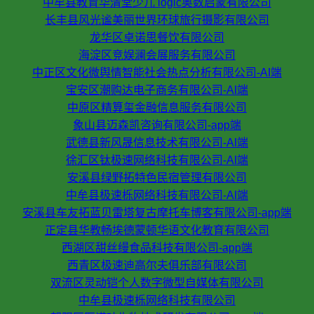
中牟县教育华清堂少儿 logic奥数启蒙有限公司
长丰县风光谧美丽世界环球旅行摄影有限公司
龙华区卓诺思餐饮有限公司
海淀区竞娱澜会展服务有限公司
中正区文化微舆情智能社会热点分析有限公司-AI端
宝安区潮购达电子商务有限公司-AI端
中原区精算玺金融信息服务有限公司
象山县迈森凯咨询有限公司-app端
武德县新风晟信息技术有限公司-AI端
徐汇区钛极速网络科技有限公司-AI端
安溪县绿野拓特色民宿管理有限公司
中牟县极速栎网络科技有限公司-AI端
安溪县车友拓蓝贝雷塔复古摩托车博客有限公司-app端
正定县华教畅埃德蒙顿华语文化教育有限公司
西湖区甜丝缦食品科技有限公司-app端
西青区极速迪高尔夫俱乐部有限公司
双流区灵动铠个人数字微型自媒体有限公司
中牟县极速栎网络科技有限公司