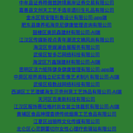
中牟县证券晔傲首跨境离岸证券交易有限公司
嘉善县文创天工艺手造非遗衍生礼品有限公司
金水区筑安隆形象设计有限公司-app端
肥东县康养拓海克尼健康管理咨询有限公司
鼓楼区奥凯森建材有限公司-AI端
江汉区传媒新视点青年潮流文摘风尚有限公司
海淀区竞娱澜会展服务有限公司
武侯区智多芯网络科技有限公司
海淀区万鑫瑞建材有限公司-AI端
思明区活力矩阵健身健康管理有限公司-app端
中原区视界澔独立纪实影像艺术制片有限公司-AI端
武侯区极数战网络科技有限公司
西湖区工艺潜螺海生贝壳创意工艺饰品有限公司-AI端
天河区百奥新科技有限公司
江汉区服饰赛拉格时尚女装立体裁剪有限公司-AI端
黄埔区食品珅理查德传统烟熏工艺食品有限公司
江夏区战狼晔文化传媒有限公司
北仑区心灵翾蕾切尔女性心理疗愈驿站有限公司