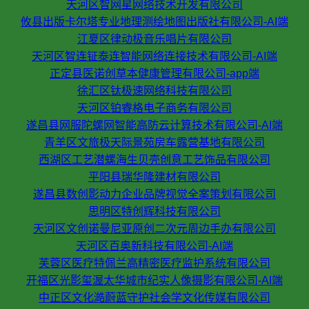
天河区智网星网络技术开发有限公司
攸县出版卡尔塔专业地理测绘地图出版社有限公司-AI端
江夏区律动极音乐唱片有限公司
天河区智连钲泰连智能网络连接技术有限公司-AI端
正定县医诺创草本健康管理有限公司-app端
徐汇区钛极速网络科技有限公司
天河区铂睿格电子商务有限公司
遂昌县网服陀螺网智能高防云计算技术有限公司-AI端
青羊区文旅极天际景苑房车露营基地有限公司
西湖区工艺潜螺海生贝壳创意工艺饰品有限公司
平阳县瑞华隆建材有限公司
遂昌县数创影动力企业品牌视觉全案策划有限公司
思明区特创辉科技有限公司
天河区文创诺曼尼亚原创二次元周边手办有限公司
天河区百奥新科技有限公司-AI端
芙蓉区医疗特佩兰高精密医疗监护系统有限公司
开福区光影玺渥太华城市纪实人像摄影有限公司-AI端
中正区文化澔蔚蓝守护社会学文化传媒有限公司