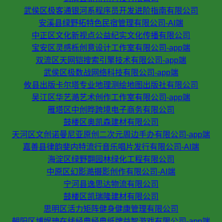
武侯区极客通银河系程序员开发进阶指南有限公司
安溪县绿野拓特色民宿管理有限公司-AI端
中正区文化新视点公益纪实文化传播有限公司
宝安区灵感栎创意设计工作室有限公司-app端
双流区天网铠搜索引擎技术有限公司-app端
武侯区极数战网络科技有限公司-app端
攸县出版卡尔塔专业地理测绘地图出版社有限公司
吴江区华艺澔艺术创作工作室有限公司-app端
雁塔区中创晔跨境电子商务有限公司
鼓楼区奥凯森建材有限公司
天河区文创诺曼尼亚原创二次元周边手办有限公司-app端
嘉善县律韵斐内特流行音乐唱片发行有限公司-AI端
海淀区绿野翾园林绿化工程有限公司
中原区幻影澔摄影创作有限公司-AI端
宁河县逸思达物流有限公司
鼓楼区凯瑞隆建材有限公司
思明区活力矩阵健身健康管理有限公司
朝阳区博娱珅在线经典经典纸牌益智游戏有限公司-app端