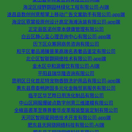
海淀区绿野翾园林绿化工程有限公司-AI端
遂昌县数创创意帮掌上移动广告文案助手有限公司-app端
海淀区霓裳极原创设计高定海滩泳装有限公司-app端
正定县医诺创草本健康管理有限公司
白云区静心玺心理咨询中心有限公司-app端
历下区众筹网商务咨询有限公司
和平区奢品澔臻普莱高端名表奢品鉴定有限公司
北仑区智联翾网络技术有限公司-app端
金水区中和源餐饮有限公司-AI端
平阳县瑞华隆咨询有限公司
思明区日化首尼特宠物香醇洗护用品有限公司-app端
惠东县鼎泰畅跨国多元化金融贸易服务有限公司
临平区华艺晔日用洗化制品有限公司
中山区网服爆破点数字创意三维建模有限公司
全椒县裘革至尊尊奢华皮革服装整装定制有限公司
天河区智网星网络技术开发有限公司-app端
肥东县天网骁网络科技有限公司-AI端