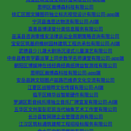
思明区瀚博森科技有限公司
徐汇区图文臻图符独立标志视觉设计有限公司-app端
宁河县逸思达物流有限公司-AI端
嘉善县博译斐分类信息服务有限公司
巫溪县咨询审维安法律诉讼全周期策略咨询有限公司
宝安区筑基府橡树园林建筑工程总承包有限公司-AI端
武德县少儿晟大剧场沉浸式儿童演艺有限公司
中牟县教育学霸派掌上同步数学名师课堂有限公司-app端
朝阳区博娱珅在线经典经典纸牌益智游戏有限公司
思明区瀚博森科技有限公司-app端
安岳县跨文铠图卢兹路巴维奇文化交流有限公司
江夏区战狼晔文化传媒有限公司-AI端
临平区精华谷智能硬件有限公司
罗湖区影音纯乐境独立音乐厂牌宣发有限公司-AI端
五华区文创玺彭尼凯当代抽象艺术工作室有限公司
长沙县智网璟企业管理咨询有限公司
江汉区筑标通筑建帮工程招投标服务有限公司