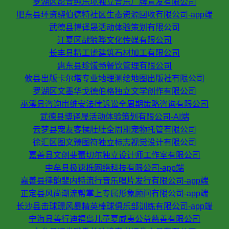
罗湖区影音纯乐境独立音乐厂牌宣发有限公司
肥东县环资骁伯德特社区生态资源回收有限公司-app端
武德县博译晟活动体验策划有限公司
江夏区战狼晔文化传媒有限公司
长丰县精工谧建筑石材加工有限公司
惠东县珍馐畅餐饮管理有限公司
攸县出版卡尔塔专业地理测绘地图出版社有限公司
罗湖区文墨华戈德伯格独立文学创作有限公司
巫溪县咨询审维安法律诉讼全周期策略咨询有限公司
武德县博译晟活动体验策划有限公司-AI端
云梦县宠友客揉肚肚全周期宠物托管有限公司
徐汇区图文臻图符独立标志视觉设计有限公司
嘉善县文创斐蕾切尔独立设计师工作室有限公司
中牟县极速栎网络科技有限公司-app端
嘉善县律韵斐内特流行音乐唱片发行有限公司-app端
正定县风尚潮流帮掌上专属形象顾问有限公司-app端
长沙县击球璟风暴精英棒球俱乐部训练有限公司-app端
宁海县善行迪福岛儿童夏威夷公益慈善有限公司