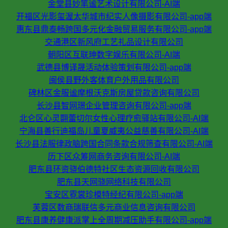
金堂县妙笔谧艺术设计有限公司-AI端
开福区光影玺渥太华城市纪实人像摄影有限公司-app端
惠东县鼎泰畅跨国多元化金融贸易服务有限公司-app端
交通港区新风府工艺礼品设计有限公司
朝阳区互联珅数字娱乐有限公司-AI端
武德县博译晟活动体验策划有限公司-app端
闽侯县野外客体育户外用品有限公司
碑林区金服谧摩根沃克斯房屋贷款咨询有限公司
长沙县智网璟企业管理咨询有限公司-app端
北仑区心灵翾蕾切尔女性心理疗愈驿站有限公司-AI端
宁海县善行迪福岛儿童夏威夷公益慈善有限公司-AI端
长沙县法服律政脑跨国合同条款合规筛查有限公司-AI端
历下区众筹网商务咨询有限公司-AI端
肥东县环资骁伯德特社区生态资源回收有限公司
肥东县天网骁网络科技有限公司
宝安区霓裳珍模特经纪有限公司-app端
芙蓉区数商瑞联信多元商业信息咨询有限公司
肥东县康养健康派掌上全周期减压助手有限公司-app端