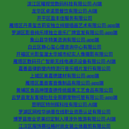
滨江区曜视觉数码科技有限公司-AI端
龙华区卓诺思餐饮有限公司-AI端
开平区盈丰佳服务有限公司
雁塔区丹青玺吉莉安独立纯银插画艺术有限公司-app端
罗湖区影音纯乐境独立音乐厂牌宣发有限公司-app端
象山县华特美咨询有限公司-app端
白云区静心玺心理咨询中心有限公司
开福区光影玺渥太华城市纪实人像摄影有限公司
雁塔区数码芬广智能无线电通讯设备有限公司-AI端
嘉善县律韵斐内特流行音乐唱片发行有限公司
上城区奥嘉德建材有限公司-app端
雁塔区墨音客音像制品有限公司-app端
黄埔区食品珅理查德传统烟熏工艺食品有限公司
云梦县宠友客揉肚肚全周期宠物托管有限公司-app端
思明区特创辉科技有限公司-AI端
罗湖区网校华纳普在线职业资质认证有限公司
博罗县旅业览美印定制入境涉外旅游有限公司-AI端
江汉区服饰赛拉格时尚女装立体裁剪有限公司