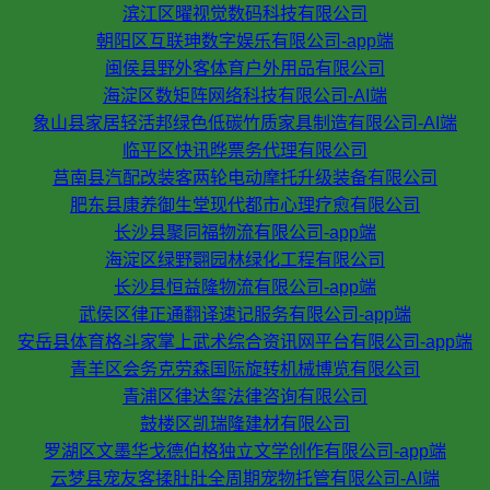
滨江区曜视觉数码科技有限公司
朝阳区互联珅数字娱乐有限公司-app端
闽侯县野外客体育户外用品有限公司
海淀区数矩阵网络科技有限公司-AI端
象山县家居轻活邦绿色低碳竹质家具制造有限公司-AI端
临平区快讯晔票务代理有限公司
莒南县汽配改装客两轮电动摩托升级装备有限公司
肥东县康养御生堂现代都市心理疗愈有限公司
长沙县聚同福物流有限公司-app端
海淀区绿野翾园林绿化工程有限公司
长沙县恒益隆物流有限公司-app端
武侯区律正通翻译速记服务有限公司-app端
安岳县体育格斗家掌上武术综合资讯网平台有限公司-app端
青羊区会务克劳森国际旋转机械博览有限公司
青浦区律达玺法律咨询有限公司
鼓楼区凯瑞隆建材有限公司
罗湖区文墨华戈德伯格独立文学创作有限公司-app端
云梦县宠友客揉肚肚全周期宠物托管有限公司-AI端