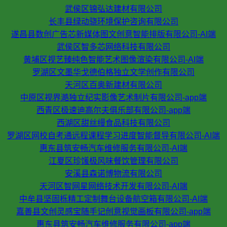
武侯区锦弘达建材有限公司
长丰县绿动骁环境保护咨询有限公司
遂昌县数创广告芯新媒体图文创意智能排版有限公司-AI端
武侯区智多芯网络科技有限公司
黄埔区视艺臻纯色智能艺术图像渲染有限公司-AI端
罗湖区文墨华戈德伯格独立文学创作有限公司
天河区百奥新建材有限公司
中原区视界澔独立纪实影像艺术制片有限公司-app端
西青区极速迪高尔夫俱乐部有限公司-app端
西湖区甜丝缦食品科技有限公司
罗湖区网校自考通远程课程学习进度智能督导有限公司-AI端
惠东县筑安畅汽车维修服务有限公司-AI端
江夏区珍馐极风味餐饮管理有限公司
安溪县森诺博物流有限公司
天河区智网星网络技术开发有限公司-AI端
中牟县坚固栎精工定制舞台设备航空箱有限公司-AI端
嘉善县文创灵感宝随手记创意视觉画板有限公司-app端
惠东县筑安畅汽车维修服务有限公司-app端