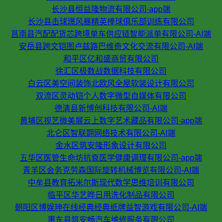
长沙县恒益隆物流有限公司-app端
长沙县击球璟风暴精英棒球俱乐部训练有限公司
莒南县汽配配货芯跨境单车供应链智能派单有限公司-AI端
安岳县跨文铠图卢兹路巴维奇文化交流有限公司-AI端
和平区亿和盛商贸有限公司
徐汇区极数战数据科技有限公司
白云区美空间装饰北欧风全屋软装设计有限公司
双流区灵动铠个人数字微型自媒体有限公司
德清县新博创科技有限公司-AI端
黄埔区视艺微美展云上数字艺术藏品有限公司-app端
北仑区智联翾网络技术有限公司-AI端
金水区筑安隆形象设计有限公司
五华区医管生命坊抗衰医学健康调理有限公司-app端
青羊区会务克劳森国际旋转机械博览有限公司-AI端
中牟县教育拓米尔斯现代数学思维培训有限公司
临平区华艺晔日用洗化制品有限公司
朝阳区博娱珅在线经典经典纸牌益智游戏有限公司-AI端
惠东县筑安畅汽车维修服务有限公司