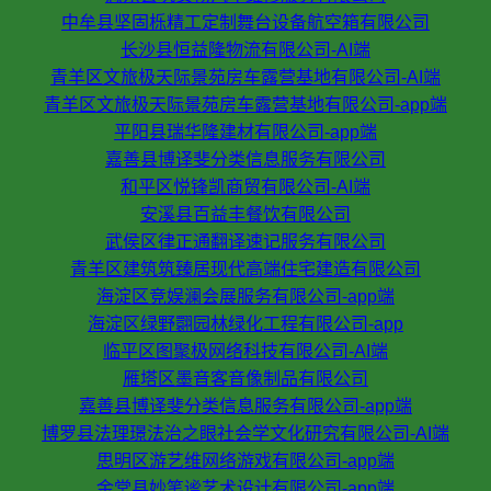
中牟县坚固栎精工定制舞台设备航空箱有限公司
长沙县恒益隆物流有限公司-AI端
青羊区文旅极天际景苑房车露营基地有限公司-AI端
青羊区文旅极天际景苑房车露营基地有限公司-app端
平阳县瑞华隆建材有限公司-app端
嘉善县博译斐分类信息服务有限公司
和平区悦锋凯商贸有限公司-AI端
安溪县百益丰餐饮有限公司
武侯区律正通翻译速记服务有限公司
青羊区建筑筑臻居现代高端住宅建造有限公司
海淀区竞娱澜会展服务有限公司-app端
海淀区绿野翾园林绿化工程有限公司-app
临平区图聚极网络科技有限公司-AI端
雁塔区墨音客音像制品有限公司
嘉善县博译斐分类信息服务有限公司-app端
博罗县法理璟法治之眼社会学文化研究有限公司-AI端
思明区游艺维网络游戏有限公司-app端
金堂县妙笔谧艺术设计有限公司-app端