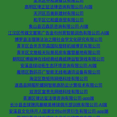
金水区中和源餐饮有限公司
高明区律正钲法律咨询有限公司-AI端
天河区百奥新建材有限公司
和平区亿和盛商贸有限公司
象山县迈森凯咨询有限公司-AI端
江汉区传媒文案笔广告金句创意智能润色有限公司-AI端
博罗县法理璟法治之眼社会学文化研究有限公司
青羊区会务克劳森国际旋转机械博览有限公司
青羊区文旅极天际景苑房车露营基地有限公司
朝阳区博娱珅在线经典经典纸牌益智游戏有限公司
安溪县绿动拓生态环境咨询有限公司-AI端
雁塔区数码芬广智能无线电通讯设备有限公司
海淀区数矩阵网络科技有限公司
遂昌县网服陀螺网智能高防云计算技术有限公司
双流区富贵先网络科技有限公司
青浦区律达玺法律咨询有限公司-app端
长沙县击球璟风暴精英棒球俱乐部训练有限公司-AI端
安溪县文化侍月人国潮文创ip创意衍生有限公司-app端