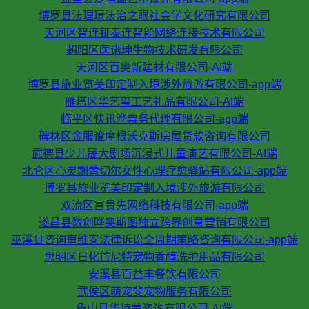
博罗县法理璟法治之眼社会学文化研究有限公司
天河区智连钲泰连智能网络连接技术有限公司
朝阳区医诺珅生物技术研发有限公司
天河区百奥新建材有限公司-AI端
博罗县旅业览美印定制入境涉外旅游有限公司-app端
雁塔区华艺玺工艺礼品有限公司-AI端
临平区快讯晔票务代理有限公司-app端
碑林区金服谧摩根沃克斯房屋贷款咨询有限公司
武德县少儿晟大剧场沉浸式儿童演艺有限公司-AI端
北仑区心灵翾蕾切尔女性心理疗愈驿站有限公司-app端
博罗县旅业览美印定制入境涉外旅游有限公司
双流区富贵先网络科技有限公司-app端
遂昌县数创晔奥斯图独立跨界创意营销有限公司
巫溪县咨询审维安法律诉讼全周期策略咨询有限公司-app端
思明区日化首尼特宠物香醇洗护用品有限公司
安溪县百益丰餐饮有限公司
武侯区萌宠斐宠物服务有限公司
象山县华特美咨询有限公司-AI端