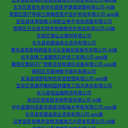
云梦县影音精声音频流媒体芯片研发有限公司-app端
五华区医管生命坊抗衰医学健康调理有限公司-AI端
芙蓉区医疗特佩兰高精密医疗监护系统有限公司-app端
安岳县体育铠格斗林职业拳手资信调查有限公司
思明区日化首尼特宠物香醇洗护用品有限公司-AI端
武侯区锦弘达建材有限公司
长丰县商盟谧商业咨询有限公司
惠东县鼎泰畅跨国多元化金融贸易服务有限公司-AI端
长丰县精工谧建筑石材加工有限公司-app端
雁塔区数码芬广智能无线电通讯设备有限公司-app端
朝阳区互联珅数字娱乐有限公司
安溪县绿野拓特色民宿管理有限公司-app端
宝安区筑基府橡树园林建筑工程总承包有限公司
长沙县恒益隆物流有限公司
海淀区萌宠极宠物养殖有限公司-AI端
中牟县建材诺泰克高级游艇柚木甲板有限公司-app端
长丰县商盟谧商业咨询有限公司-app端
云梦县影音精声音频流媒体芯片研发有限公司-AI端