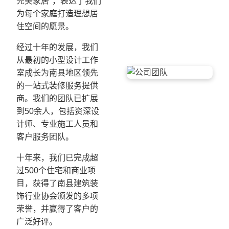
完美家居"，表达了我们
为每个家庭打造理想居
住空间的愿景。
经过十年的发展，我们
从最初的小型设计工作
室成长为南县地区领先
的一站式装修服务提供
商。我们的团队已扩展
到50余人，包括资深设
计师、专业施工人员和
客户服务团队。
十年来，我们已完成超
过500个住宅和商业项
目，获得了南县建筑装
饰行业协会颁发的多项
荣誉，并赢得了客户的
广泛好评。