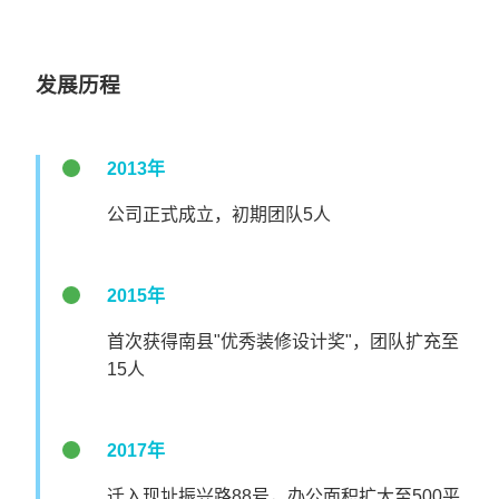
发展历程
2013年
公司正式成立，初期团队5人
2015年
首次获得南县"优秀装修设计奖"，团队扩充至
15人
2017年
迁入现址振兴路88号，办公面积扩大至500平