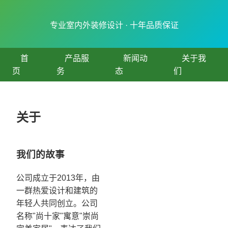
专业室内外装修设计 · 十年品质保证
首
产品服
新闻动
关于我
页
务
态
们
关于
我们的故事
公司成立于2013年，由
一群热爱设计和建筑的
年轻人共同创立。公司
名称"尚十家"寓意"崇尚