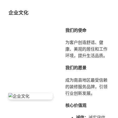
企业文化
我们的使命
为客户创造舒适、健
康、美观的居住和工作
环境，提升生活品质。
我们的愿景
成为南县地区最受信赖
的装修服务品牌，引领
行业创新发展。
核心价值观
诚信：
诚实守信，